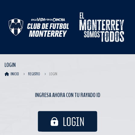
LOGIN
INICIO
REGISTRO
LOGIN
INGRESA AHORA CON TU RAYADO ID